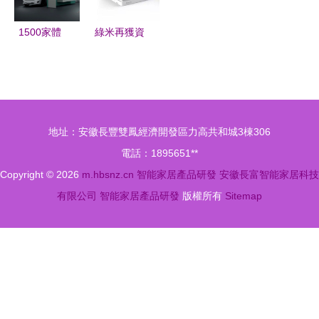
章
與產品研發
解析
1500家體
綠米再獲資
驗中心引爆
本青睞，賽
智能風潮
博聯合基金
云米如何引
領投、云沐
領新一輪國
資本跟投，
地址：安徽長豐雙鳳經濟開發區力高共和城3棟306
民家居智慧
智能家居研
電話：1895651**
升級
發注入新動
Copyright © 2026
m.hbsnz.cn
智能家居產品研發
安徽長富智能家居科技
能
有限公司
智能家居產品研發
版權所有
Sitemap