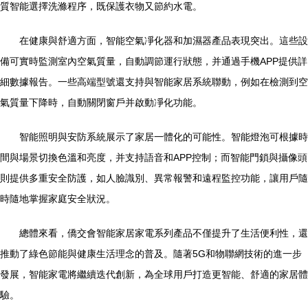
質智能選擇洗滌程序，既保護衣物又節約水電。
在健康與舒適方面，智能空氣凈化器和加濕器產品表現突出。這些設
備可實時監測室內空氣質量，自動調節運行狀態，并通過手機APP提供詳
細數據報告。一些高端型號還支持與智能家居系統聯動，例如在檢測到空
氣質量下降時，自動關閉窗戶并啟動凈化功能。
智能照明與安防系統展示了家居一體化的可能性。智能燈泡可根據時
間與場景切換色溫和亮度，并支持語音和APP控制；而智能門鎖與攝像頭
則提供多重安全防護，如人臉識別、異常報警和遠程監控功能，讓用戶隨
時隨地掌握家庭安全狀況。
總體來看，僑交會智能家居家電系列產品不僅提升了生活便利性，還
推動了綠色節能與健康生活理念的普及。隨著5G和物聯網技術的進一步
發展，智能家電將繼續迭代創新，為全球用戶打造更智能、舒適的家居體
驗。