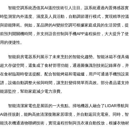
智能空調系統憑借其AI溫控技術引人注目。該系統通過內置傳感器實
時監測室內外溫度、濕度及人員活動，自動調節運行模式，實現精準控溫
與節能降耗。例如，某品牌的AI變頻空調可根據家庭成員的生活習慣，提
前預判開關機時間，并支持語音控制與手機APP遠程操控，大大提升了使
用的便捷性。
智能廚房電器系列展示了未來烹飪的智能化趨勢。智能冰箱不僅具備
超大存儲空間，還集成了食材管理功能，通過圖像識別技術記錄庫存，并
在食材臨期時發送提醒。配合智能烤箱和電磁爐，用戶可通過手機預設菜
譜，設備自動調整火候與時間，讓烹飪變得簡單而高效。部分產品還支持
能源監控，幫助家庭減少電力浪費。
智能清潔家電也是展區的一大焦點。掃地機器人融合了LIDAR導航與
AI路徑規劃，能夠高效清潔復雜家居環境，并自動返回充電座。同時，智
能洗衣機通過物聯網技術，實現遠程控制與洗衣液自動投放，根據衣物材