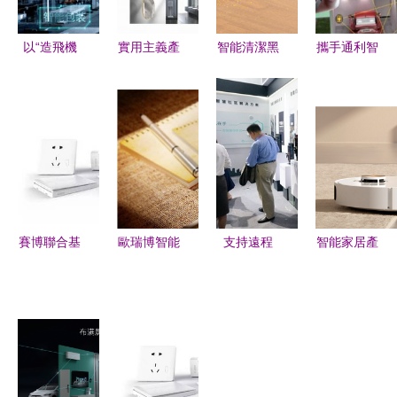
以“造飛機
實用主義產
智能清潔黑
攜手通利智
精神”打造
品思維 愛
科技 如何
能家居，共
智能家居
智貞智能衛
挑選最佳掃
創智慧生活
歐派AI工廠
浴如何引領
地機器人品
未來——加
如何驚艷世
酒店數智化
牌與智能家
盟與產品研
界
發展
居產品研發
發雙輪驅動
趨勢
賽博聯合基
歐瑞博智能
支持遠程
智能家居產
金領投綠米
家居 開啟
APP解鎖，
品研發 市
新一輪戰略
家居智能之
暢享智能生
場黯淡中的
融資，智能
旅的專業之
活——天誠
資本盛宴，
家居產品研
選
智能旗下智
為何VC搶
發迎來新篇
能門鎖圖賞
瘋了？